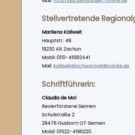
Mail:
forsthaus.pelzkuhl@t-online.de
Stellvertretende Regional­
Marilena Kallweit
Hauptstr. 48
19230 Alt Zachun
Mobil: 0151-41682441
Mail:
kallweit@schwarzwildbracke.de
Schrift­führerin:
Claudia de Mol
Revierförsterei Siemen
Schulstraße 2
29476 Gusborn OT Siemen
Mobil: 01522-4196220