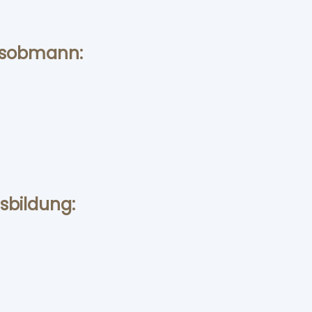
gs­obmann:
sbildung: